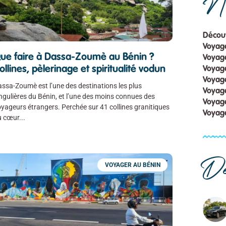
No
Découv
Voyag
ue faire à Dassa-Zoumè au Bénin ?
Voyag
ollines, pèlerinage et spiritualité vodun
Voyage
Voyag
ssa-Zoumè est l’une des destinations les plus
Voyag
ngulières du Bénin, et l’une des moins connues des
Voyag
yageurs étrangers. Perchée sur 41 collines granitiques
Voyage
u cœur
De
VOYAGER AU BÉNIN