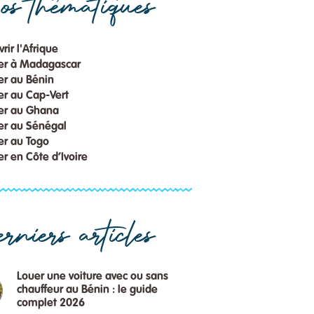
s thématiques
rir l'Afrique
er à Madagascar
er au Bénin
r au Cap-Vert
er au Ghana
er au Sénégal
er au Togo
r en Côte d’Ivoire
rniers articles
Louer une voiture avec ou sans
chauffeur au Bénin : le guide
complet 2026