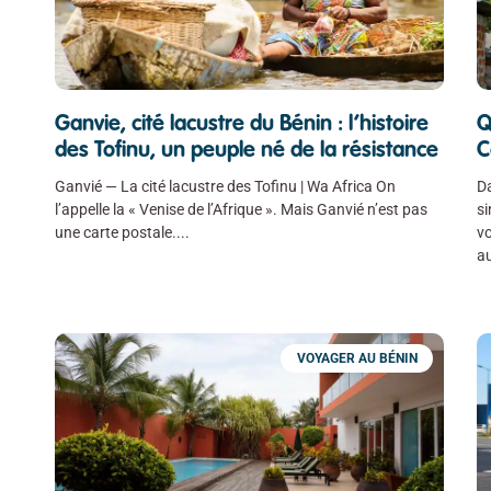
Ganvie, cité lacustre du Bénin : l’histoire
Q
des Tofinu, un peuple né de la résistance
C
Ganvié — La cité lacustre des Tofinu | Wa Africa On
Da
l’appelle la « Venise de l’Afrique ». Mais Ganvié n’est pas
si
une carte postale.
vo
a
VOYAGER AU BÉNIN