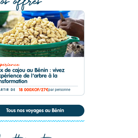
s offres
périence
Expérience
x de cajou au Bénin : vivez
De la terre à l’assi
xpérience de l’arbre à la
dans l’univers de l
nsformation
Bénin
par personne
18 000
XOF
/
27€
26 000
XO
ARTIR DE
À PARTIR DE
Tous nos voyages au Bénin