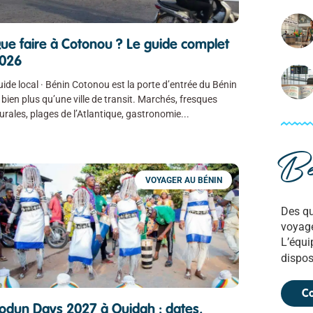
ue faire à Cotonou ? Le guide complet
026
ide local · Bénin Cotonou est la porte d’entrée du Bénin
 bien plus qu’une ville de transit. Marchés, fresques
rales, plages de l’Atlantique, gastronomie
Be
VOYAGER AU BÉNIN
Des qu
voyage
L’équi
dispos
Co
odun Days 2027 à Ouidah : dates,