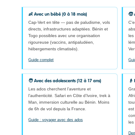
👶 Avec un bébé (0 à 18 mois)
🧒 
Cap-Vert en tête — pas de paludisme, vols
C’e
directs, infrastructures adaptées. Bénin et
abs
Togo possibles avec une organisation
les
rigoureuse (vaccins, antipaludéen,
lém
hébergements climatisés).
Ver
Guide complet
Gui
🧑 Avec des adolescents (12 à 17 ans)
👴 
Les ados cherchent l’aventure et
Gra
l’authenticité. Safari en Côte d’Ivoire, trek à
Afr
Man, immersion culturelle au Bénin. Moins
tou
de 6h de vol depuis la France.
est
con
Guide : voyager avec des ados
les
Dem