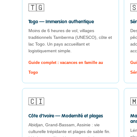
🇹🇬

Togo — Immersion authentique
Sén
Moins de 6 heures de vol, villages
Des
traditionnels Tamberma (UNESCO), côte et
pêc
lac Togo. Un pays accueillant et
ado
logistiquement simple.
acc
Guide complet : vacances en famille au
Gui
Togo
Sén
🇨🇮

Côte d’Ivoire — Modernité et plages
Ma
an
Abidjan, Grand-Bassam, Assinie : vie
Lém
culturelle trépidante et plages de sable fin.
pla