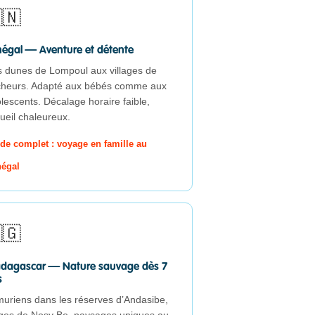
🇳
égal — Aventure et détente
 dunes de Lompoul aux villages de
heurs. Adapté aux bébés comme aux
lescents. Décalage horaire faible,
ueil chaleureux.
de complet : voyage en famille au
égal
🇬
dagascar — Nature sauvage dès 7
s
uriens dans les réserves d’Andasibe,
ges de Nosy Be, paysages uniques au