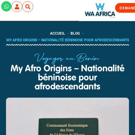
DEMAND
ACCUEIL
BLOG
MY AFRO ORIGINS – NATIONALITÉ BÉNINOISE POUR AFRODESCENDANTS
Voyager au Bénin
My Afro Origins – Nationalité
béninoise pour
afrodescendants