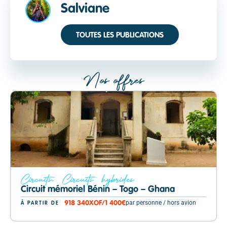
Salviane
TOUTES LES PUBLICATIONS
Nos offres
Circuits
,
Circuits hybrides
Circuit mémoriel Bénin – Togo – Ghana
par personne / hors avion
918 340
XOF
/
1 400€
À PARTIR DE