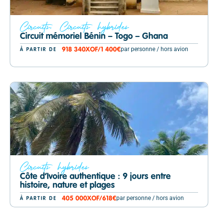
Circuits
,
Circuits hybrides
Circuit mémoriel Bénin – Togo – Ghana
par personne / hors avion
918 340
XOF
/
1 400€
À PARTIR DE
Circuits hybrides
Côte d’Ivoire authentique : 9 jours entre
histoire, nature et plages
par personne / hors avion
405 000
XOF
/
618€
À PARTIR DE