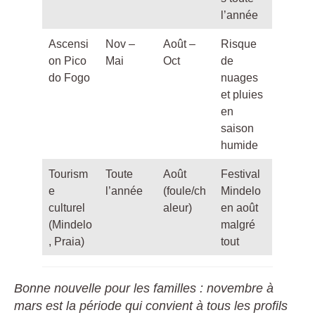
l’année
Ascensi
Nov –
Août –
Risque
on Pico
Mai
Oct
de
do Fogo
nuages
et pluies
en
saison
humide
Tourism
Toute
Août
Festival
e
l’année
(foule/ch
Mindelo
culturel
aleur)
en août
(Mindelo
malgré
, Praia)
tout
Bonne nouvelle pour les familles : novembre à
mars est la période qui convient à tous les profils