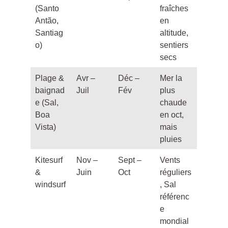
(Santo
fraîches
Antão,
en
Santiag
altitude,
o)
sentiers
secs
Plage &
Avr –
Déc –
Mer la
baignad
Juil
Fév
plus
e (Sal,
chaude
Boa
en oct,
Vista)
mais
pluies
Kitesurf
Nov –
Sept –
Vents
&
Juin
Oct
réguliers
windsurf
, Sal
référenc
e
mondial