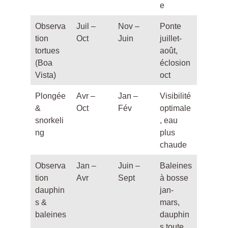
e
Observa
Juil –
Nov –
Ponte
tion
Oct
Juin
juillet-
tortues
août,
(Boa
éclosion
Vista)
oct
Plongée
Avr –
Jan –
Visibilité
&
Oct
Fév
optimale
snorkeli
, eau
ng
plus
chaude
Observa
Jan –
Juin –
Baleines
tion
Avr
Sept
à bosse
dauphin
jan-
s &
mars,
baleines
dauphin
s toute