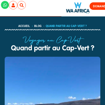
DEMAND
ACCUEIL
BLOG
QUAND PARTIR AU CAP-VERT ?
Voyager au Cap-Vert
Quand partir au Cap-Vert ?