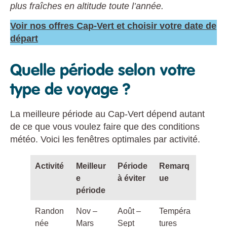
plus fraîches en altitude toute l’année.
Voir nos offres Cap-Vert et choisir votre date de
départ
Quelle période selon votre
type de voyage ?
La meilleure période au Cap-Vert dépend autant
de ce que vous voulez faire que des conditions
météo. Voici les fenêtres optimales par activité.
Activité
Meilleur
Période
Remarq
e
à éviter
ue
période
Randon
Nov –
Août –
Tempéra
née
Mars
Sept
tures