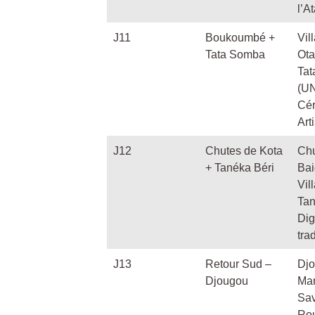
l’A
J11
Boukoumbé +
Vil
Tata Somba
Ot
Ta
(U
Cé
Art
J12
Chutes de Kota
Chu
+ Tanéka Béri
Ba
Vil
Ta
Dig
tra
J13
Retour Sud –
Dj
Djougou
Ma
Sa
Rou