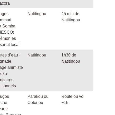
tacora
lages
Natitingou
45 min de
ammari
Natitingou
ta Somba
NESCO)
rémonies
isanat local
tes d’eau ·
Natitingou
1h30 de
ignade
Natitingou
lage animiste
néka
nitaires
ditionnels
ougou
Parakou ou
Route ou vol
rché
Cotonou
~1h
vane
te Parakou