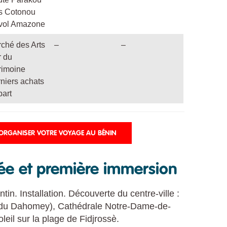
s Cotonou
vol Amazone
ché des Arts
–
–
 du
rimoine
niers achats
art
RGANISER VOTRE VOYAGE AU BÉNIN
vée et première immersion
tin. Installation. Découverte du centre-ville :
 du Dahomey), Cathédrale Notre-Dame-de-
eil sur la plage de Fidjrossè.