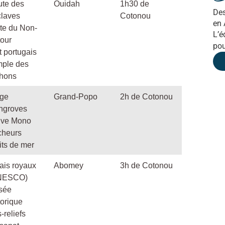
te des
Ouidah
1h30 de
Des
laves
Cotonou
en 
te du Non-
L’é
our
pou
t portugais
ple des
hons
age
Grand-Popo
2h de Cotonou
ngroves
uve Mono
cheurs
its de mer
ais royaux
Abomey
3h de Cotonou
NESCO)
sée
torique
-reliefs