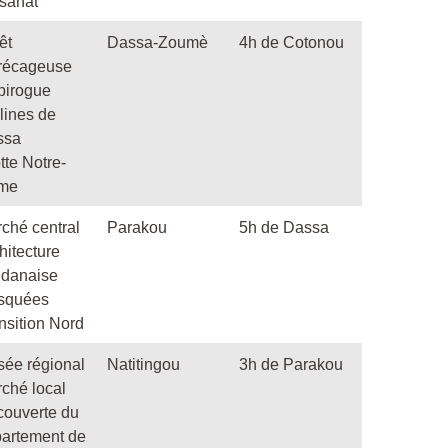
isanat
êt
Dassa-Zoumè
4h de Cotonou
récageuse
pirogue
lines de
ssa
tte Notre-
me
ché central
Parakou
5h de Dassa
hitecture
danaise
squées
nsition Nord
ée régional
Natitingou
3h de Parakou
ché local
ouverte du
artement de