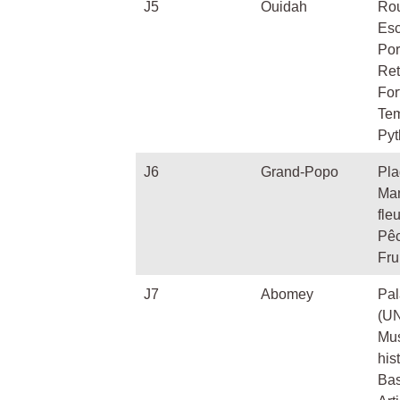
J5
Ouidah
Rou
Esc
Por
Ret
For
Tem
Pyt
J6
Grand-Popo
Pl
Ma
fle
Pê
Fru
J7
Abomey
Pal
(U
Mu
his
Bas