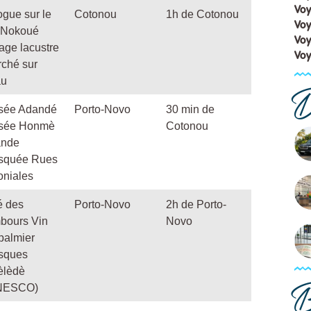
Vo
ogue sur le
Cotonou
1h de Cotonou
Voy
 Nokoué
Voy
lage lacustre
Voy
ché sur
au
D
sée Adandé
Porto-Novo
30 min de
sée Honmè
Cotonou
ande
squée Rues
oniales
é des
Porto-Novo
2h de Porto-
bours Vin
Novo
palmier
sques
èlèdè
B
NESCO)