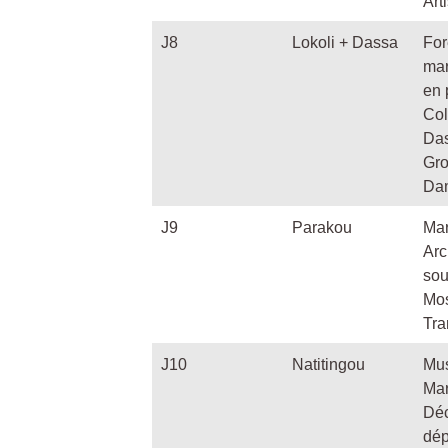
Art
J8
Lokoli + Dassa
For
ma
en 
Col
Da
Gro
Da
J9
Parakou
Mar
Arc
sou
Mo
Tra
J10
Natitingou
Mus
Mar
Déc
dép