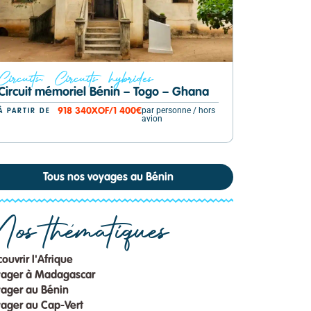
Circuits
,
Circuits hybrides
Expérience
Circuit mémoriel Bénin – Togo – Ghana
Cours de cu
aux saveurs
par personne / hors
918 340
XOF
/
1 400€
À PARTIR DE
avion
À PARTIR DE
Tous nos voyages au Bénin
os thématiques
ouvrir l'Afrique
yager à Madagascar
ager au Bénin
ager au Cap-Vert