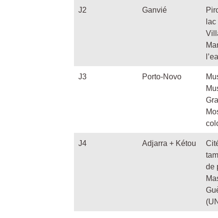
J2
Ganvié
Pir
lac
Vil
Mar
l’e
J3
Porto-Novo
Mu
Mu
Gr
Mo
col
J4
Adjarra + Kétou
Cit
tam
de 
Ma
Gu
(U