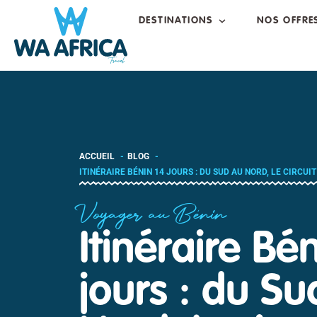
DESTINATIONS
NOS OFFRE
ACCUEIL
BLOG
ITINÉRAIRE BÉNIN 14 JOURS : DU SUD AU NORD, LE CIRCUI
Voyager au Bénin
Itinéraire Bé
jours : du Su