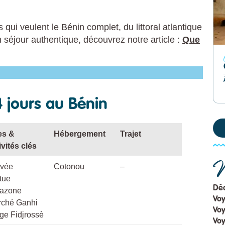
 qui veulent le Bénin complet, du littoral atlantique
n séjour authentique, découvrez notre article :
Que
4 jours au Bénin
es &
Hébergement
Trajet
ivités clés
N
ivée
Cotonou
–
tue
Déc
azone
Vo
rché Ganhi
Voy
ge Fidjrossè
Voy