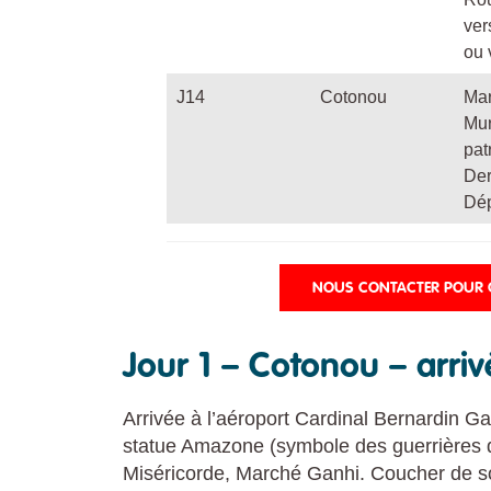
ver
ou 
J14
Cotonou
Mar
Mur
pat
Der
Dép
NOUS CONTACTER POUR O
Jour 1 – Cotonou – arri
Arrivée à l’aéroport Cardinal Bernardin Gan
statue Amazone (symbole des guerrières
Miséricorde, Marché Ganhi. Coucher de sol