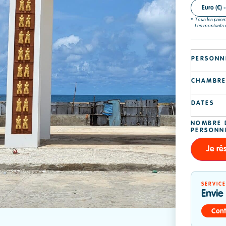
Euro (€) 
Tous les paiem
Les montants en
PERSONN
CHAMBR
DATES
Je ré
SERVIC
Envie
Cont