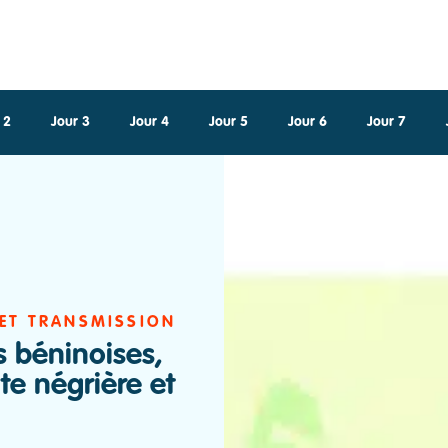
 2
Jour 3
Jour 4
Jour 5
Jour 6
Jour 7
 histoire, traditions et voyage
À PARTIR DE
1
90
 ET TRANSMISSION
 béninoises,
te négrière et