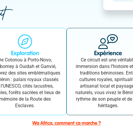
it
Exploration
Expérience
De Cotonou à Porto-Novo,
Ce circuit est une véritab
Abomey à Ouidah et Ganvié,
immersion dans l’histoire et
orez des sites emblématiques
traditions béninoises. Ent
énin : palais royaux classés
cultures royales, spirituali
 l’UNESCO, cités lacustres,
artisanat local et paysag
es, forêts sacrées et lieux de
naturels, vous vivez le Béni
mémoire de la Route des
rythme de son peuple et de
Esclaves.
héritages.
Wa Africa, comment ça marche ?