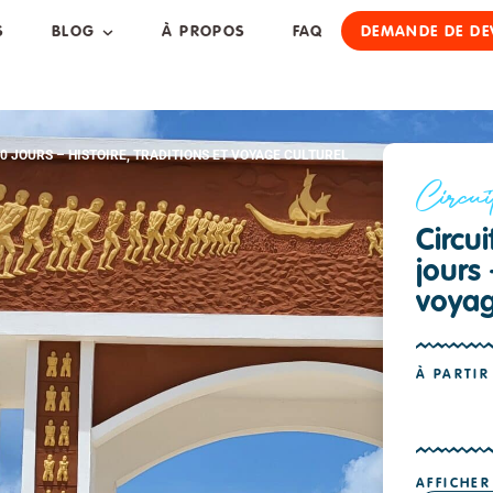
S
BLOG
À PROPOS
FAQ
DEMANDE DE DE
0 JOURS – HISTOIRE, TRADITIONS ET VOYAGE CULTUREL
Circui
Circu
jours 
voyag
À PARTIR
AFFICHER