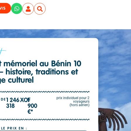
VIS
t
it mémoriel au Bénin 10
– histoire, traditions et
e culturel
prix individuel pour 2
1 246
XOF
/
1
 DE
voyageurs
(hors aérien)
318
900
€*
 LE PRIX EN :