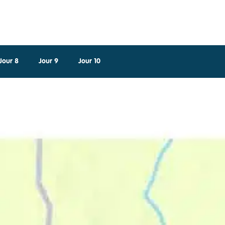
Jour 8
Jour 9
Jour 10
(prix individuel pour 2
voyageurs)
Je réserve
0€