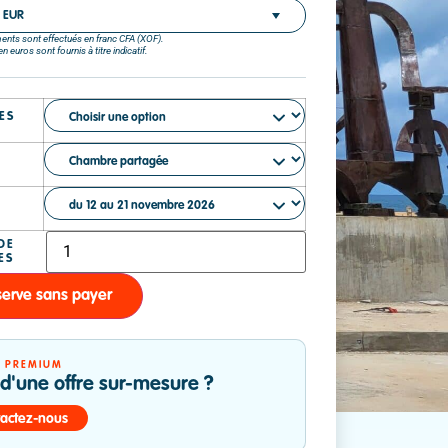
- EUR
ents sont effectués en franc CFA (XOF).
 euros sont fournis à titre indicatif.
ES
E
serve sans payer
E PREMIUM
 d'une offre sur-mesure ?
actez-nous