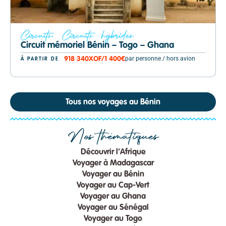
Circuits
,
Circuits hybrides
Circuit mémoriel Bénin – Togo – Ghana
par personne / hors avion
918 340
XOF
/
1 400€
À PARTIR DE
Tous nos voyages au Bénin
Nos thématiques
Découvrir l'Afrique
Voyager à Madagascar
Voyager au Bénin
Voyager au Cap-Vert
Voyager au Ghana
Voyager au Sénégal
Voyager au Togo