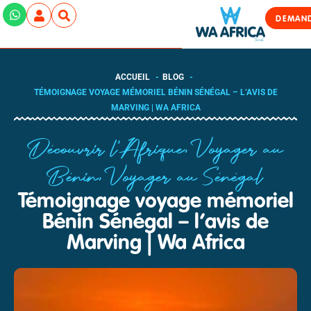
DEMAND
ACCUEIL
BLOG
TÉMOIGNAGE VOYAGE MÉMORIEL BÉNIN SÉNÉGAL – L’AVIS DE
MARVING | WA AFRICA
Découvrir l'Afrique
,
Voyager au
Bénin
,
Voyager au Sénégal
Témoignage voyage mémoriel
Bénin Sénégal – l’avis de
Marving | Wa Africa