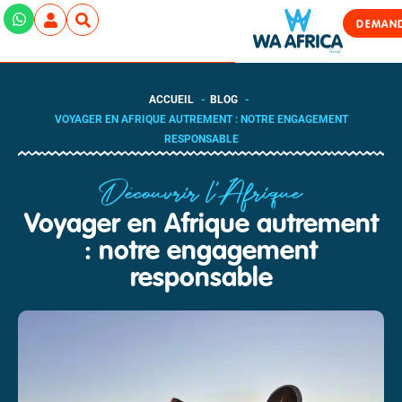
DEMAND
ACCUEIL
BLOG
VOYAGER EN AFRIQUE AUTREMENT : NOTRE ENGAGEMENT
RESPONSABLE
Découvrir l'Afrique
Voyager en Afrique autrement
: notre engagement
responsable