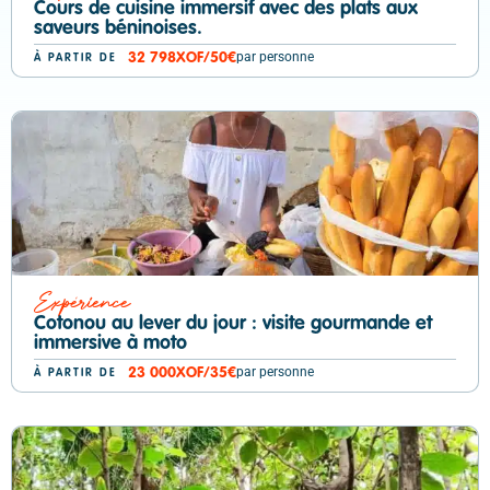
Cours de cuisine immersif avec des plats aux
saveurs béninoises.
par personne
32 798
XOF
/
50€
À PARTIR DE
Expérience
Cotonou au lever du jour : visite gourmande et
immersive à moto
par personne
23 000
XOF
/
35€
À PARTIR DE