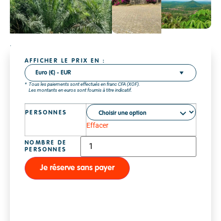
Partez
à
AFFICHER LE PRIX EN :
l’aventure
Euro (€) - EUR
à
Tous les paiements sont effectués en franc CFA (XOF).
Les montants en euros sont fournis à titre indicatif.
Kpalimé,
le
cœur
PERSONNES
des
Effacer
montagnes
togolaises.
randonnée
sur
Je réserve sans payer
le
mont
Agou,
découverte