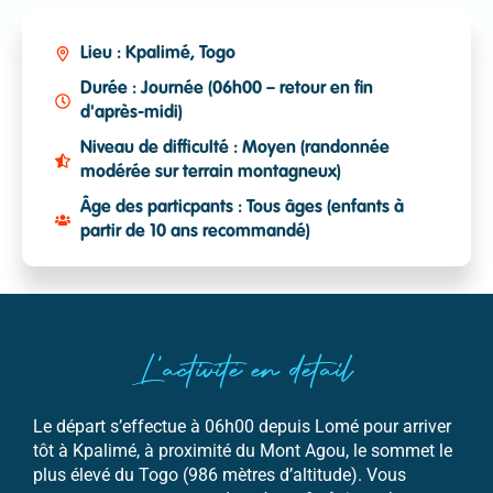
Lieu : Kpalimé, Togo
Durée : Journée (06h00 – retour en fin
d'après-midi)
Niveau de difficulté : Moyen (randonnée
modérée sur terrain montagneux)
Âge des particpants : Tous âges (enfants à
partir de 10 ans recommandé)
par
Randonnée et culture à Kpalimé – excursion à
À
9
per
PA
la journée
DE
L'activité en détail
Le départ s’effectue à 06h00 depuis Lomé pour arriver
tôt à Kpalimé, à proximité du Mont Agou, le sommet le
plus élevé du Togo (986 mètres d’altitude). Vous