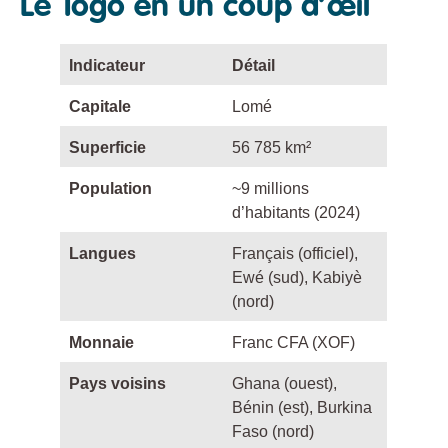
Le Togo en un coup d’œil
Indicateur
Détail
Capitale
Lomé
Superficie
56 785 km²
Population
~9 millions
d’habitants (2024)
Langues
Français (officiel),
Ewé (sud), Kabiyè
(nord)
Monnaie
Franc CFA (XOF)
Pays voisins
Ghana (ouest),
Bénin (est), Burkina
Faso (nord)